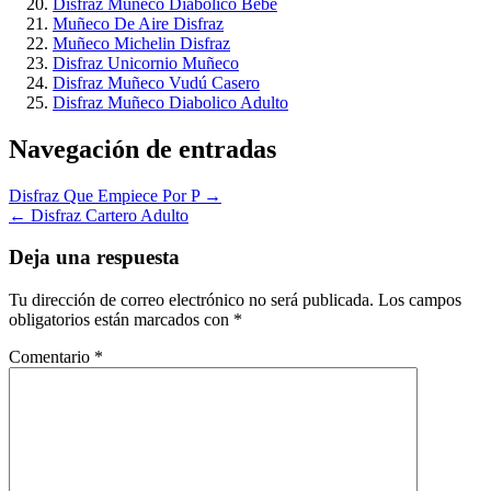
Disfraz Muñeco Diabolico Bebe
Muñeco De Aire Disfraz
Muñeco Michelin Disfraz
Disfraz Unicornio Muñeco
Disfraz Muñeco Vudú Casero
Disfraz Muñeco Diabolico Adulto
Navegación de entradas
Disfraz Que Empiece Por P →
← Disfraz Cartero Adulto
Deja una respuesta
Tu dirección de correo electrónico no será publicada.
Los campos
obligatorios están marcados con
*
Comentario
*