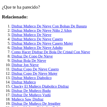
¿Que te ha parecido?
Relacionado:
Disfraz Muñeco De Nieve Con Bolsas De Basura
Disfraz Muñeco De Nieve Niño 2 Años
Disfraz Muñeco De Nieve
Disfraz Muñeco De Nieve Casero
Disfraz Muñeco De Nieve Casero Mujer
Disfraz Muñeco De Nieve Adulto
Como Hacer Disfraz De Bola De Cristal Con Nieve
Disfraz De Copo De Nieve
Disfraz Bola De Nieve
Disfraz Jon Nieve
Disfraz Copo De Nieve Casero
Disfraz Copo De Nieve Mujer
Disfraz Muñeco Diabolico
Disfraz Muñeco
Chucky El Muñeco Diabolico Disfraz
Disfraz De Muñeco Budu
Disfraz De Muñeco Vudú
Muñeco Saw Disfraz
Disfraz De Muñeco De Jengibre