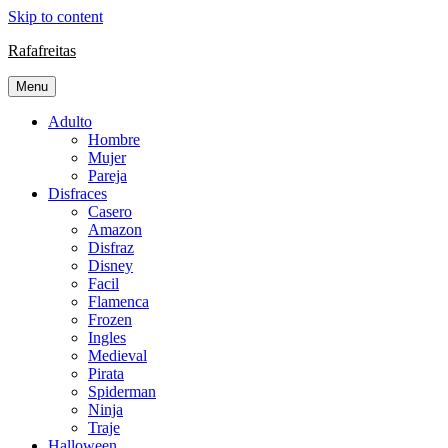
Skip to content
Rafafreitas
Menu
Adulto
Hombre
Mujer
Pareja
Disfraces
Casero
Amazon
Disfraz
Disney
Facil
Flamenca
Frozen
Ingles
Medieval
Pirata
Spiderman
Ninja
Traje
Halloween