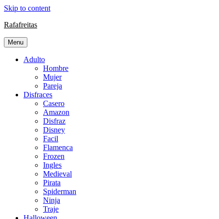
Skip to content
Rafafreitas
Menu
Adulto
Hombre
Mujer
Pareja
Disfraces
Casero
Amazon
Disfraz
Disney
Facil
Flamenca
Frozen
Ingles
Medieval
Pirata
Spiderman
Ninja
Traje
Halloween