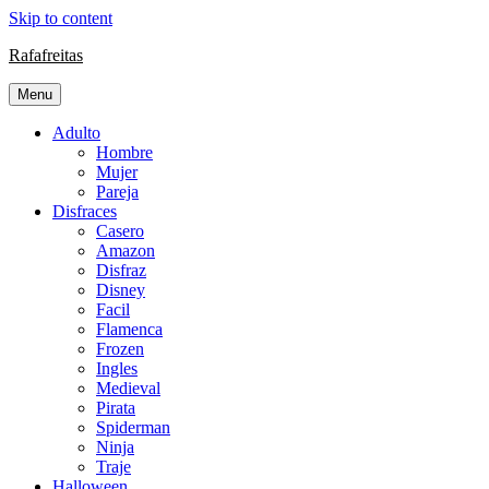
Skip to content
Rafafreitas
Menu
Adulto
Hombre
Mujer
Pareja
Disfraces
Casero
Amazon
Disfraz
Disney
Facil
Flamenca
Frozen
Ingles
Medieval
Pirata
Spiderman
Ninja
Traje
Halloween