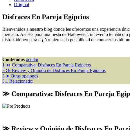
Original
Disfraces En Pareja Egipcios
Bienvenidos a nuestro blog donde les ofrecemos una experiencia única
mercado. Así sea para una fiesta de Halloween, un evento temático o p
disfraz idóneo para ti.¡ No pierdas la posibilidad de conocer los últim
Contenidos
ocultar
1
≫ Comparativa: Disfraces En Pareja Egipcios
2
≫ Review y Opinión de Disfraces En Pareja Egipcios
3
➤ Otras opciones
3.1
Relacionado:
≫ Comparativa: Disfraces En Pareja Egip
≫ Review y Opinión de Disfraces En Parej