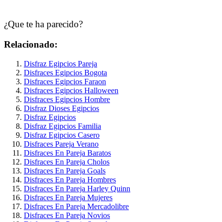
¿Que te ha parecido?
Relacionado:
Disfraz Egipcios Pareja
Disfraces Egipcios Bogota
Disfraces Egipcios Faraon
Disfraces Egipcios Halloween
Disfraces Egipcios Hombre
Disfraz Dioses Egipcios
Disfraz Egipcios
Disfraz Egipcios Familia
Disfraz Egipcios Casero
Disfraces Pareja Verano
Disfraces En Pareja Baratos
Disfraces En Pareja Cholos
Disfraces En Pareja Goals
Disfraces En Pareja Hombres
Disfraces En Pareja Harley Quinn
Disfraces En Pareja Mujeres
Disfraces En Pareja Mercadolibre
Disfraces En Pareja Novios