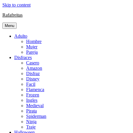
Skip to content
Rafafreitas
Menu
Adulto
Hombre
Mujer
Pareja
Disfraces
Casero
Amazon
Disfraz
Disney
Facil
Flamenca
Frozen
Ingles
Medieval
Pirata
Spiderman
Ninja
Traje
Halloween