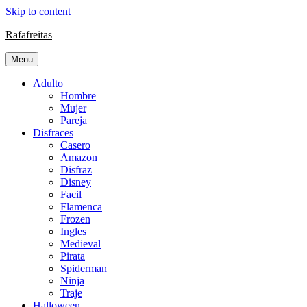
Skip to content
Rafafreitas
Menu
Adulto
Hombre
Mujer
Pareja
Disfraces
Casero
Amazon
Disfraz
Disney
Facil
Flamenca
Frozen
Ingles
Medieval
Pirata
Spiderman
Ninja
Traje
Halloween